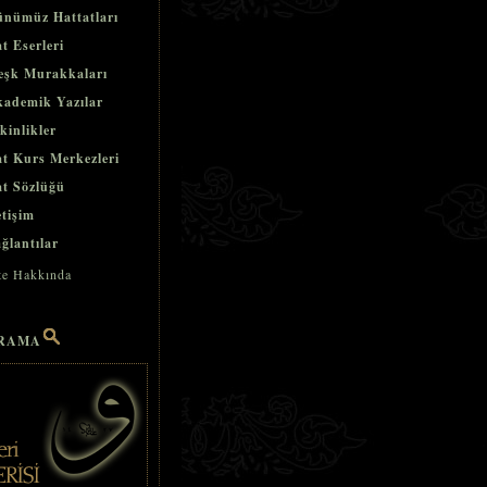
nümüz Hattatları
t Eserleri
şk Murakkaları
ademik Yazılar
kinlikler
t Kurs Merkezleri
t Sözlüğü
etişim
ğlantılar
te Hakkında
RAMA