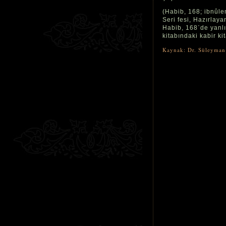
(Habib, 168; ibnûl
Seri fesi, Hazırlaya
Habib, 168῾de yanlış
kitabındaki kabir ki
Kaynak: Dr. Süleyman 