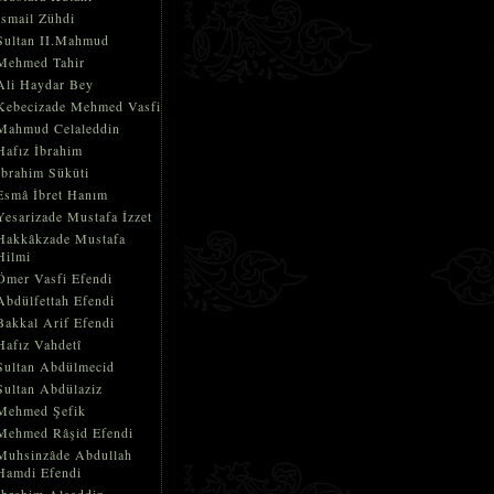
İsmail Zühdi
Sultan II.Mahmud
Mehmed Tahir
Ali Haydar Bey
Kebecizade Mehmed Vasfi
Mahmud Celaleddin
Hafız İbrahim
İbrahim Sükûti
Esmâ İbret Hanım
Yesarizade Mustafa İzzet
Hakkâkzade Mustafa
Hilmi
Ömer Vasfi Efendi
Abdülfettah Efendi
Bakkal Arif Efendi
Hafız Vahdetî
Sultan Abdülmecid
Sultan Abdülaziz
Mehmed Şefik
Mehmed Râşid Efendi
Muhsinzâde Abdullah
Hamdi Efendi