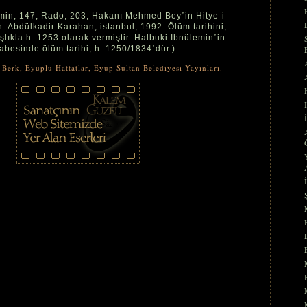
emin, 147; Rado, 203; Hakanı Mehmed Bey῾in Hitye-i
n. Abdülkadir Karahan, istanbul, 1992. Ölüm tarihini,
lıkla h. 1253 olarak vermiştir. Halbuki Ibnülemin῾in
tabesinde ölüm tarihi, h. 1250/1834῾dür.)
Berk, Eyüplü Hattatlar, Eyüp Sultan Belediyesi Yayınları.