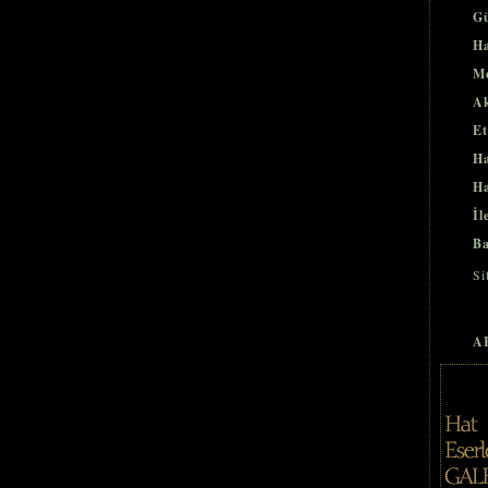
Gü
Ha
Me
Ak
Et
Ha
Ha
İl
Ba
Si
A