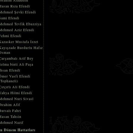
İbrahim Alaaddin
Hasan Rıza Efendi
Mehmed Şevki Efendi
Sami Efendi
Mehmed Tevfik Ebuzziya
Mehmed Aziz Efendi
Fehmi Efendi
Kazasker Mustafa İzzet
Kayışzade Burdurlu Hafız
Osman
Çarşambalı Arif Bey
Selma binti Ali Paşa
İhsan Efendi
Ömer Vasfi Efendi
(Tophaneli)
Çırçırlı Ali Efendi
Yahya Hilmi Efendi
Mehmed Nuri Sivasî
İbrahim Afif
Bursalı Fahri
Hasan Tahsin
Mehmed Nazif
n Dönem Hattatları