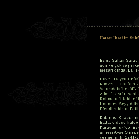
Hattat İbrahim Sükû
Esma Sultan Sarayı῾
ağır ve çok yaşlı ik
mezarlığında, Lâ῾li 
Huve῾l Hayyu῾l-Bâk
Kudvetu῾l-hattâtîn v
Ve umdetu῾l-esâtîzi
Alimu῾l-esrâri sahib
Rahmetul῾l-lahi teâl
Hattat es-Seyyid İb
Efendi ruhiçun Fat
Kabirtaşı Kitabesin
hattat olduğu halde,
Karagümrük῾de, Eski
annesi Ayşe Sineper
çeşmenin h. 1241/18