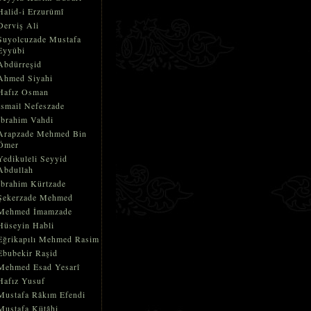
Halid-i Erzurûmî
Derviş Ali
Suyolcuzade Mustafa
Eyyûbi
Abdürreşid
Ahmed Siyahi
Hafız Osman
İsmail Nefeszade
İbrahim Vahdi
Arapzade Mehmed Bin
Ömer
Yedikuleli Seyyid
Abdullah
İbrahim Kürtzade
Şekerzade Mehmed
Mehmed İmamzade
Hüseyin Habli
Eğrikapılı Mehmed Rasim
Ebubekir Raşid
Mehmed Esad Yesarî
Hafız Yusuf
Mustafa Râkım Efendi
Mustafa Kütâhi