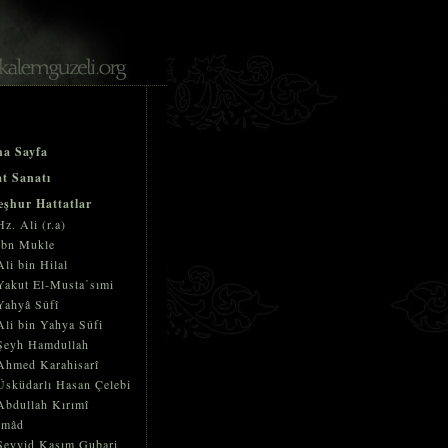
a Sayfa
t Sanatı
şhur Hattatlar
Hz. Ali (r.a)
İbn Mukle
Ali bin Hilal
Yakut El-Musta῾sımi
Yahyâ Sûfî
Ali bin Yahya Sûfi
Şeyh Hamdullah
Ahmed Karahisarî
Üsküdarlı Hasan Çelebi
Abdullah Kırımî
İmâd
Seyyid Kasım Gubari