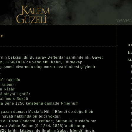
ti
An
Ha
nın bekçisi idi. Bu saray Defterdar sahilinde idi. Gayet
Me
en, 1250/1834῾de vefat etti. Kabri, Edirnekapı
çeşmesi civarında olup mezar taşı kitabesi şöyledir:
î
e῾r-rakımîn
῾l-âlemîn
u῾l-âsâr
â aleyhi῾l-gaffâr
rahimu῾s-Sukûtî
iha Sene 1250 ketebehu damade῾l-merhum
i yazan damadı Mustafa Hilmi Efendi de değerli bir
 hayatı hakkında bir bilgi yoktur.
 Ali Paşa Caddesi üzerinde, Sultan IV. Mustafa῾nın
ver Valide Sultan (ö. 1244/ 1828)῾a ait harap
26 tarihli kitabesi de İbrahim Sükuti Efendi῾nindir.