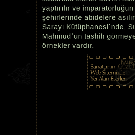
yaptırılır ve imparatorluğun 
şehirlerinde abidelere asılı
Sarayı Kütüphanesi῾nde, Sul
Mahmud῾un tashih görmeye
örnekler vardır.