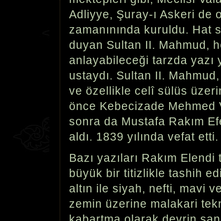
Adliyye, Şuray-ı Askeri de 
zamanınında kuruldu. Hat sa
duyan Sultan II. Mahmud, h
anlayabileceği tarzda yazı
ustaydı. Sultan II. Mahmud,
ve özellikle celî sülüs üzerin
önce Kebecizade Mehmed V
sonra da Mustafa Rakım Ef
aldı. 1839 yılında vefat etti.
Bazı yazıları Rakım Elendi 
büyük bir titizlikle tashih ed
altın ile siyah, nefti, mavi 
zemin üzerine malakari tekn
kabartma olarak devrin san