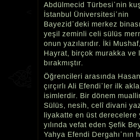
Abdülmecid Türbesi῾nin kuş
İstanbul Üniversitesi῾nin
Bayezid῾deki merkez binası
yeşil zeminli celi sülüs mer
onun yazılarıdır. İki Mushaf,
Hayrat, birçok murakka ve 
bırakmıştır.
Öğrencileri arasında Hasan
çırçırlı Ali Efendi῾ler ilk akl
isimlerdir. Bir dönem mualli
Sülüs, nesih, celî divani ya
liyakatte en üst derecelere
yılında vefat eden Şefik Bey
Yahya Efendi Dergahı῾nın h