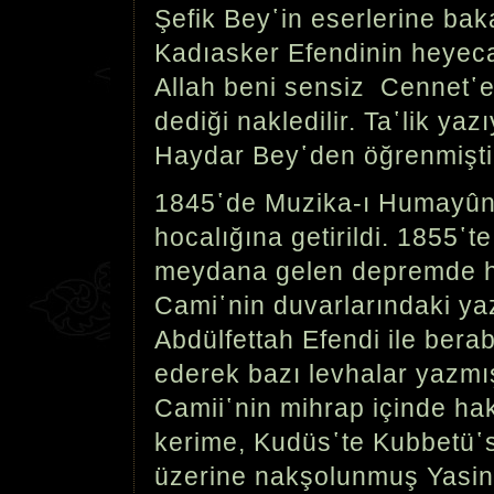
Şefik Bey῾in eserlerine ba
Kadıasker Efendinin heyeca
Allah beni sensiz Cennet῾
dediği nakledilir. Ta῾lik yazı
Haydar Bey῾den öğrenmişti
1845῾de Muzika-ı Humayûn 
hocalığına getirildi. 1855῾t
meydana gelen depremde h
Cami῾nin duvarlarındaki yaz
Abdülfettah Efendi ile berab
ederek bazı levhalar yazmış
Camii῾nin mihrap içinde hak
kerime, Kudüs῾te Kubbetü῾s
üzerine nakşolunmuş Yasin 