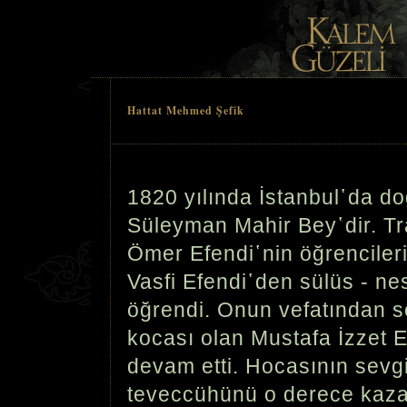
Hattat Mehmed Şefik
1820 yılında İstanbul῾da d
Süleyman Mahir Bey῾dir. T
Ömer Efendi῾nin öğrencileri
Vasfi Efendi῾den sülüs - nes
öğrendi. Onun vefatından s
kocası olan Mustafa İzzet 
devam etti. Hocasının sevg
teveccühünü o derece kazan